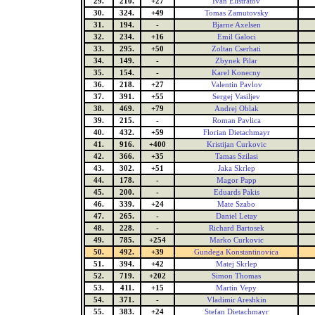
29.
210.
+27
Ivan Elistratov
30.
324.
+49
Tomas Zamutovsky
31.
194.
-
Bjarne Axelsen
32.
234.
+16
Emil Galoci
33.
295.
+50
Zoltan Cserhati
34.
149.
-
Zbynek Pilar
35.
154.
-
Karel Konecny
36.
218.
+27
Valentin Pavlov
37.
391.
+55
Sergej Vasiljev
38.
469.
+79
Andrej Oblak
39.
215.
-
Roman Pavlica
40.
432.
+59
Florian Dietachmayr
41.
916.
+400
Kristijan Curkovic
42.
366.
+35
Tamas Szilasi
43.
302.
+51
Jaka Skrlep
44.
178.
-
Magor Papp
45.
200.
-
Eduards Pakis
46.
339.
+24
Mate Szabo
47.
265.
-
Daniel Letay
48.
228.
-
Richard Bartosek
49.
785.
+254
Marko Curkovic
50.
492.
+39
Gundega Konstantinovica
51.
394.
+42
Matej Skrlep
52.
719.
+202
Simon Thomas
53.
411.
+15
Martin Vepy
54.
371.
-
Vladimir Areshkin
55.
383.
+24
Stefan Dietachmayr