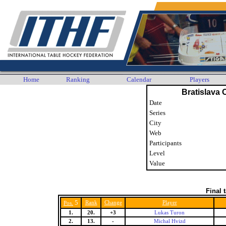
Home
Ranking
Calendar
Players
Bratislava
Date
Series
City
Web
Participants
Level
Value
Final 
5
Rank
Change
Player
Pos.
1.
20.
+3
Lukas Turon
2.
13.
-
Michal Hvizd