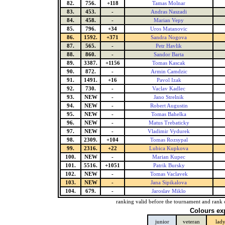
82.
756.
+118
Tamas Molnar
83.
453.
-
Andras Naszadi
84.
458.
-
Marian Vepy
85.
796.
+34
Uros Matanovic
86.
1592.
+371
Sandra Nogova
87.
565.
-
Petr Havlik
88.
860.
-
Sandor Barta
89.
3387.
+1156
Tomas Kascak
90.
872.
-
Armin Camdzic
91.
1491.
+16
Pavol Izak
92.
730.
-
Vaclav Kadlec
93.
NEW
-
Jano Strelnik
94.
NEW
-
Robert Augustin
95.
NEW
-
Tomas Bahelka
96.
NEW
-
Matus Trebaticky
97.
NEW
-
Vladimir Vydurek
98.
2309.
+104
Tomas Rozsypal
99.
2316.
+22
Lubica Kupkova
100.
NEW
-
Marian Kupec
101.
5516.
+1051
Patrik Bursky
102.
NEW
-
Tomas Vaclavek
103.
NEW
-
Jana Sipikalova
104.
679.
-
Jaroslav Miklo
ranking valid before the tournament and rank 
Colours ex
junior
veteran
lad