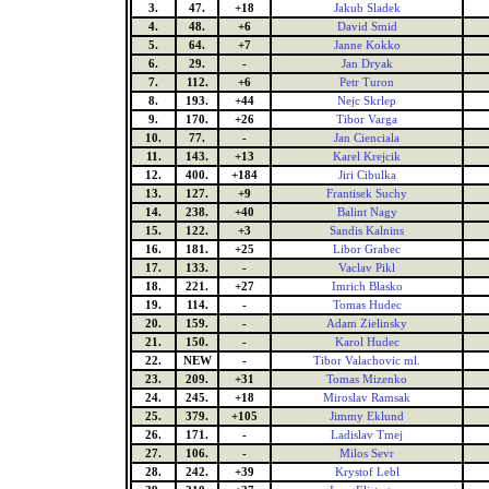
3.
47.
+18
Jakub Sladek
4.
48.
+6
David Smid
5.
64.
+7
Janne Kokko
6.
29.
-
Jan Dryak
7.
112.
+6
Petr Turon
8.
193.
+44
Nejc Skrlep
9.
170.
+26
Tibor Varga
10.
77.
-
Jan Cienciala
11.
143.
+13
Karel Krejcik
12.
400.
+184
Jiri Cibulka
13.
127.
+9
Frantisek Suchy
14.
238.
+40
Balint Nagy
15.
122.
+3
Sandis Kalnins
16.
181.
+25
Libor Grabec
17.
133.
-
Vaclav Pikl
18.
221.
+27
Imrich Blasko
19.
114.
-
Tomas Hudec
20.
159.
-
Adam Zielinsky
21.
150.
-
Karol Hudec
22.
NEW
-
Tibor Valachovic ml.
23.
209.
+31
Tomas Mizenko
24.
245.
+18
Miroslav Ramsak
25.
379.
+105
Jimmy Eklund
26.
171.
-
Ladislav Tmej
27.
106.
-
Milos Sevr
28.
242.
+39
Krystof Lebl