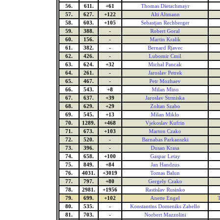
56.
611.
+61
Thomas Dietachmayr
57.
627.
+122
Alti Altmann
58.
603.
+105
Sebastjan Rechberger
59.
388.
-
Robert Goral
60.
156.
-
Martin Kralik
61.
382.
-
Bernard Rjavec
62.
426.
-
Lubomir Cmil
63.
624.
+32
Michal Pancak
64.
261.
-
Jaroslav Petrek
65.
467.
-
Petr Mozhaev
66.
543.
+8
Milan Mino
67.
637.
+39
Jaroslav Strmiska
68.
629.
+29
Zoltan Szabo
69.
545.
+13
Milan Miklo
70.
1289.
+468
Vjekoslav Kufrin
71.
673.
+103
Marton Czako
72.
520.
-
Barnabas Parkanszki
73.
396.
-
Dusan Krasa
74.
658.
+100
Gaspar Letay
75.
849.
+84
Jan Handzus
76.
4031.
+3019
Tomas Balun
77.
797.
+80
Gergely Czako
78.
2981.
+1956
Rastislav Rusinko
79.
699.
+102
Anette Engel
80.
535.
-
Konstantins Domeniks Zabello
81.
703.
-
Norbert Mazzolini