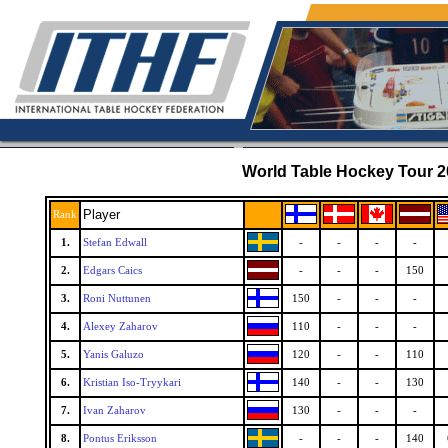
World Table Hockey Tour 20
Player
Rank
1.
Stefan Edwall
-
-
-
-
2.
Edgars Caics
-
-
-
150
3.
Roni Nuttunen
150
-
-
-
4.
Alexey Zaharov
110
-
-
-
5.
Yanis Galuzo
120
-
-
110
6.
Kristian Iso-Tryykari
140
-
-
130
7.
Ivan Zaharov
130
-
-
-
8.
Pontus Eriksson
-
-
-
140