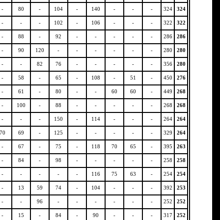
-
80
-
104
-
140
-
-
-
324
324
-
-
-
102
-
106
-
-
-
322
322
-
88
-
92
-
-
-
-
-
286
286
-
90
120
-
-
-
-
-
-
280
280
-
-
82
76
-
-
-
-
-
356
280
-
58
-
65
-
108
-
51
-
450
276
-
61
-
80
-
-
60
60
-
449
268
-
100
-
88
-
-
-
-
-
268
268
-
-
-
150
-
114
-
-
-
264
264
70
69
-
125
-
-
-
-
-
329
264
-
67
-
75
-
118
70
65
-
395
263
-
84
-
98
-
-
-
-
-
258
258
-
-
-
-
-
116
75
63
-
254
254
-
13
59
74
-
104
-
-
-
392
253
-
-
96
-
-
-
-
-
-
252
252
-
15
-
84
-
90
-
-
-
317
252