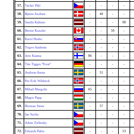
57.
Vaclav Pikl
-
-
-
-
58.
Bjarne Axelsen
-
40
-
-
59.
Sandis Kalnins
-
-
-
98
60.
Bernie Kunzler
-
-
59
-
61.
Karol Hudec
-
-
-
-
62.
Yngve Aasheim
-
-
-
-
63.
Arto Kasma
86
-
-
-
64.
Tim Tigges "Frost"
-
-
-
-
65.
Andreas Aman
-
51
-
-
66.
Per-Erik Wilsbeck
-
-
-
-
67.
Mihail Margolis
65
-
-
-
68.
Magor Papp
-
-
-
-
69.
Herman Steen
-
57
-
-
70.
Jan Suchy
-
-
-
-
71.
Adam Zielinsky
-
-
-
-
72.
Eduards Pakis
-
-
-
53