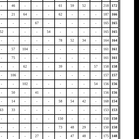
-
46
-
-
-
61
59
52
-
218
172
-
21
64
-
-
62
-
-
-
187
166
-
-
-
67
-
-
-
-
-
165
165
52
-
-
-
54
-
-
-
-
165
165
-
-
-
-
-
78
52
34
-
164
164
-
57
104
-
-
-
-
-
-
161
161
-
75
-
-
-
-
-
-
-
161
161
-
-
62
-
-
39
-
-
57
158
158
-
106
-
-
-
-
-
-
-
157
157
-
-
102
-
-
-
-
-
54
156
156
-
50
-
41
-
-
-
-
-
156
156
-
14
-
-
-
58
54
42
-
168
154
63
33
-
-
-
-
-
-
-
153
153
-
-
-
-
-
150
-
-
-
150
150
-
-
-
-
-
73
48
29
-
150
150
-
-
-
27
-
-
47
48
-
175
148