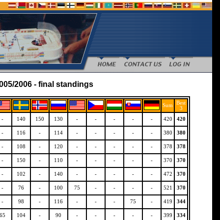
05/2006 - final standings
Best
Sum
3
-
140
150
130
-
-
-
-
-
420
420
-
116
-
114
-
-
-
-
-
380
380
-
108
-
120
-
-
-
-
-
378
378
-
150
-
110
-
-
-
-
-
370
370
-
102
-
140
-
-
-
-
-
472
370
-
76
-
100
75
-
-
-
-
521
370
-
98
-
116
-
-
-
75
-
419
344
65
104
-
90
-
-
-
-
-
399
334