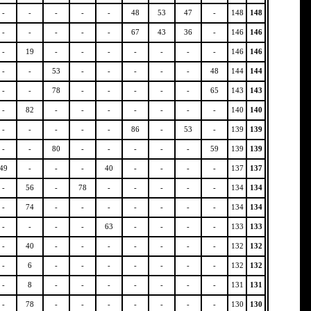
-
-
-
-
-
48
53
47
-
148
148
-
-
-
-
-
67
43
36
-
146
146
-
19
-
-
-
-
-
-
-
146
146
-
-
53
-
-
-
-
-
48
144
144
-
-
78
-
-
-
-
-
65
143
143
-
82
-
-
-
-
-
-
-
140
140
-
-
-
-
-
86
-
53
-
139
139
-
-
80
-
-
-
-
-
59
139
139
49
-
-
-
40
-
-
-
-
137
137
-
56
-
78
-
-
-
-
-
134
134
-
74
-
-
-
-
-
-
-
134
134
-
-
-
-
63
-
-
-
-
133
133
-
40
-
-
-
-
-
-
-
132
132
-
6
-
-
-
-
-
-
-
132
132
-
8
-
-
-
-
-
-
-
131
131
-
78
-
-
-
-
-
-
-
130
130