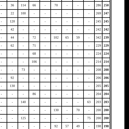
-
36
114
66
-
70
-
-
-
286
250
-
22
100
-
-
-
-
-
-
269
247
-
120
-
-
-
-
-
-
-
245
245
-
42
-
-
-
-
-
-
-
242
242
-
44
-
72
-
102
65
59
-
342
239
-
62
-
71
-
-
-
-
-
229
229
-
-
-
68
-
-
-
-
-
224
224
-
-
-
106
-
-
-
-
-
214
214
-
-
73
-
-
-
-
-
-
208
208
-
92
-
-
-
-
-
-
-
206
206
-
130
-
-
-
-
-
-
-
205
205
-
-
-
86
-
-
-
-
-
204
204
-
-
140
-
-
-
-
-
63
203
203
-
-
-
-
-
130
-
70
-
200
200
-
-
125
-
-
-
-
-
75
200
200
-
-
-
-
-
92
57
49
-
198
198