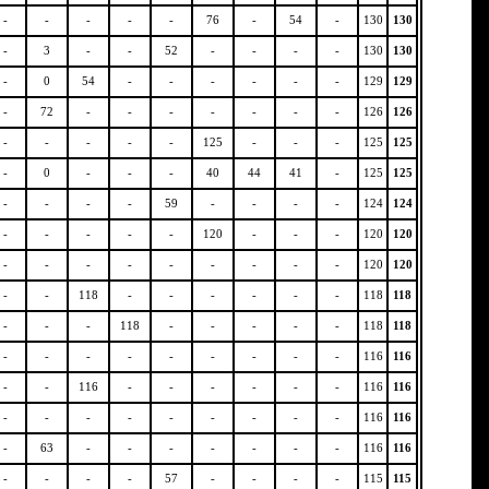
-
-
-
-
-
76
-
54
-
130
130
-
3
-
-
52
-
-
-
-
130
130
-
0
54
-
-
-
-
-
-
129
129
-
72
-
-
-
-
-
-
-
126
126
-
-
-
-
-
125
-
-
-
125
125
-
0
-
-
-
40
44
41
-
125
125
-
-
-
-
59
-
-
-
-
124
124
-
-
-
-
-
120
-
-
-
120
120
-
-
-
-
-
-
-
-
-
120
120
-
-
118
-
-
-
-
-
-
118
118
-
-
-
118
-
-
-
-
-
118
118
-
-
-
-
-
-
-
-
-
116
116
-
-
116
-
-
-
-
-
-
116
116
-
-
-
-
-
-
-
-
-
116
116
-
63
-
-
-
-
-
-
-
116
116
-
-
-
-
57
-
-
-
-
115
115