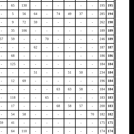
-
65
130
-
-
-
-
-
-
195
195
-
5
56
64
-
74
49
37
-
285
194
-
9
72
59
-
-
-
-
-
262
190
-
35
106
-
-
-
-
-
-
189
189
57
59
-
-
70
-
-
-
-
246
189
-
-
-
62
-
-
-
-
-
187
187
-
68
-
-
-
-
-
-
-
186
186
-
125
-
-
-
-
-
-
-
184
184
-
-
-
51
-
-
51
50
-
234
184
-
12
69
-
-
-
-
-
-
196
184
-
-
-
-
-
63
63
58
-
184
184
-
118
-
-
65
-
-
-
-
183
183
-
17
-
-
-
68
58
57
-
200
183
-
54
58
-
-
-
-
-
70
182
182
59
41
-
-
-
-
-
-
-
175
175
-
64
110
-
-
-
-
-
-
174
174