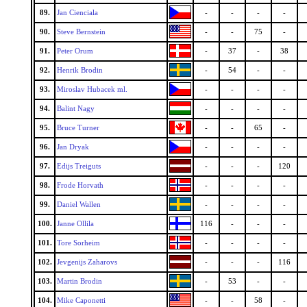
89.
Jan Cienciala
-
-
-
-
90.
Steve Bernstein
-
-
75
-
91.
Peter Orum
-
37
-
38
92.
Henrik Brodin
-
54
-
-
93.
Miroslav Hubacek ml.
-
-
-
-
94.
Balint Nagy
-
-
-
-
95.
Bruce Turner
-
-
65
-
96.
Jan Dryak
-
-
-
-
97.
Edijs Treiguts
-
-
-
120
98.
Frode Horvath
-
-
-
-
99.
Daniel Wallen
-
-
-
-
100.
Janne Ollila
116
-
-
-
101.
Tore Sorheim
-
-
-
-
102.
Jevgenijs Zaharovs
-
-
-
116
103.
Martin Brodin
-
53
-
-
104.
Mike Caponetti
-
-
58
-