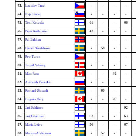
73.
Ladislav Tmej
-
-
-
-
74.
Nejc Skrlep
-
-
-
-
75.
Toni Koivula
61
-
-
66
76.
Peter Andersson
43
-
-
-
77.
Pal Bakken
-
-
-
-
78.
David Nordstrom
-
58
-
-
79.
Petr Turon
-
-
-
-
80.
Trond Selseng
-
-
-
-
81.
Matt Ross
-
-
48
-
82.
Alexandr Berezkin
-
-
-
-
83.
Rickard Sjostedt
-
60
-
-
84.
Hugues Dery
-
-
70
-
85.
Jari Sahlgren
-
-
-
92
86.
Jari Eskelinen
63
-
-
63
87.
Maria Leivo
56
-
-
67
88.
Marcus Andersson
-
52
-
-