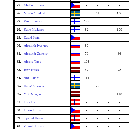
25.
Vladimir Kraus
-
-
-
-
26.
Martin Arenlind
-
41
-
106
27.
Konsta Jukka
125
-
-
-
28.
Kalle Moilanen
92
-
-
108
29.
David Smid
-
-
-
-
30.
Alexandr Kosyrev
96
-
-
-
31.
Alexandr Zaytsev
70
-
-
86
32.
Alexey Titov
108
-
-
-
33.
Janis Kirsis
57
-
-
78
34.
Ahti Lampi
114
-
-
-
35.
Hans Osterman
-
75
-
-
36.
Valts Smagars
-
-
-
118
37.
Tore Lie
-
-
-
-
38.
Lukas Turon
-
-
-
-
39.
Oyvind Hansen
-
-
-
-
40.
Zdenek Lopaur
-
-
-
-