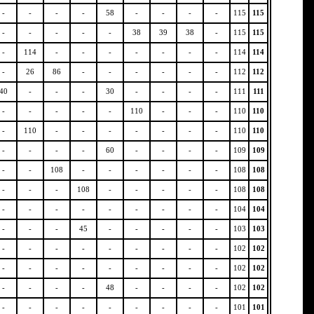
-
-
-
-
58
-
-
-
-
115
115
-
-
-
-
-
38
39
38
-
115
115
-
114
-
-
-
-
-
-
-
114
114
-
26
86
-
-
-
-
-
-
112
112
40
-
-
-
30
-
-
-
-
111
111
-
-
-
-
-
110
-
-
-
110
110
-
110
-
-
-
-
-
-
-
110
110
-
-
-
-
60
-
-
-
-
109
109
-
-
108
-
-
-
-
-
-
108
108
-
-
-
108
-
-
-
-
-
108
108
-
-
-
-
-
-
-
-
-
104
104
-
-
-
45
-
-
-
-
-
103
103
-
-
-
-
-
-
-
-
-
102
102
-
-
-
-
-
-
-
-
-
102
102
-
-
-
-
48
-
-
-
-
102
102
-
-
-
-
-
-
-
-
-
101
101