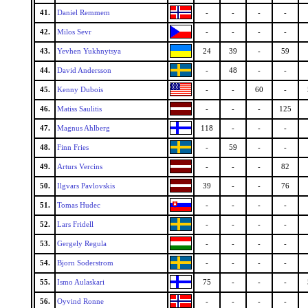
41.
Daniel Remmem
-
-
-
-
42.
Milos Sevr
-
-
-
-
43.
Yevhen Yukhnytsya
24
39
-
59
44.
David Andersson
-
48
-
-
45.
Kenny Dubois
-
-
60
-
46.
Matiss Saulitis
-
-
-
125
47.
Magnus Ahlberg
118
-
-
-
48.
Finn Fries
-
59
-
-
49.
Arturs Vercins
-
-
-
82
50.
Ilgvars Pavlovskis
39
-
-
76
51.
Tomas Hudec
-
-
-
-
52.
Lars Fridell
-
-
-
-
53.
Gergely Regula
-
-
-
-
54.
Bjorn Soderstrom
-
-
-
-
55.
Ismo Aulaskari
75
-
-
-
56.
Oyvind Ronne
-
-
-
-