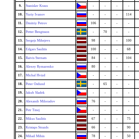
9.
Stanislav Kraus
-
-
-
-
10.
Yuriy Ivanov
-
-
-
114
11.
Dmitriy Petrov
106
-
-
-
12.
Petter Bengtsson
-
70
-
-
13.
Sergejs Mihejevs
98
-
-
100
14.
Edgars Saulitis
100
-
-
68
15.
Raivis Sternats
84
-
-
104
16.
Alexey Rymarenko
80
-
-
-
17.
Michal Hvizd
-
-
-
-
18.
Peter Ostlund
-
65
-
-
19.
Jakub Sladek
-
-
-
-
20.
Alexandr Miloradov
76
-
-
-
21.
Petr Tmej
-
-
-
-
22.
Mikus Saulitis
67
-
-
75
23.
Kristaps Strazds
66
-
-
90
24.
Mihail Mihin
78
-
-
50