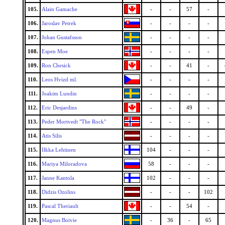
105.
Alain Gamache
-
-
57
-
106.
Jaroslav Petrek
-
-
-
-
107.
Johan Gustafsson
-
-
-
-
108.
Espen Moe
-
-
-
-
109.
Ron Chesick
-
-
41
-
110.
Leos Hvizd ml.
-
-
-
-
111.
Joakim Lundin
-
-
-
-
112.
Eric Desjardins
-
-
49
-
113.
Peder Mortvedt "The Rock"
-
-
-
-
114.
Atis Silis
-
-
-
-
115.
Ilkka Lehtinen
104
-
-
-
116.
Mariya Miloradova
58
-
-
-
117.
Janne Kantola
102
-
-
-
118.
Didzis Ozolins
-
-
-
102
119.
Pascal Theriault
-
-
54
-
120.
Magnus Boivie
-
36
-
65